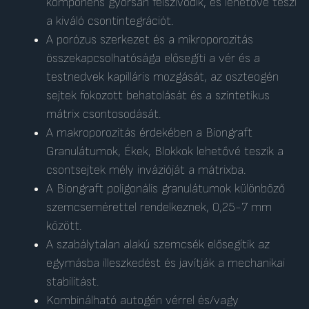
komponens gyorsan felszívódik, és lehetővé teszi
a kiváló csontintegrációt.
A porózus szerkezet és a mikroporozitás
összekapcsolhatósága elősegíti a vér és a
testnedvek kapilláris mozgását, az oszteogén
sejtek fokozott behatolását és a szintetikus
mátrix csontosodását.
A makroporozitás érdekében a Biongraft
Granulátumok, Ékek, Blokkok lehetővé teszik a
csontsejtek mély invázióját a mátrixba.
A Biongraft poligonális granulátumok különböző
szemcsemérettel rendelkeznek, 0,25-7 mm
között.
A szabálytalan alakú szemcsék elősegítik az
egymásba illeszkedést és javítják a mechanikai
stabilitást.
Kombinálható autogén vérrel és/vagy