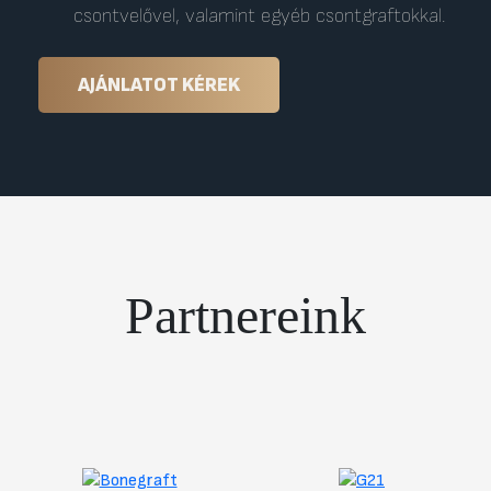
csontvelővel, valamint egyéb csontgraftokkal.
AJÁNLATOT KÉREK
Partnereink