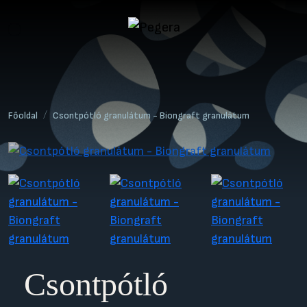
Főoldal
Csontpótló granulátum - Biongraft granulátum
Csontpótló