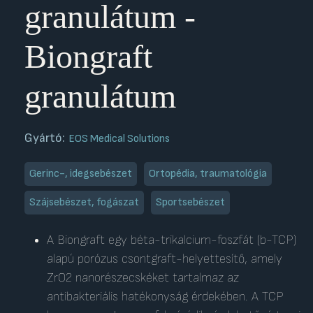
granulátum -
Biongraft
granulátum
Gyártó:
EOS Medical Solutions
Gerinc-, idegsebészet
Ortopédia, traumatológia
Szájsebészet, fogászat
Sportsebészet
A Biongraft egy béta-trikalcium-foszfát (b-TCP)
alapú porózus csontgraft-helyettesítő, amely
ZrO2 nanorészecskéket tartalmaz az
antibakteriális hatékonyság érdekében. A TCP