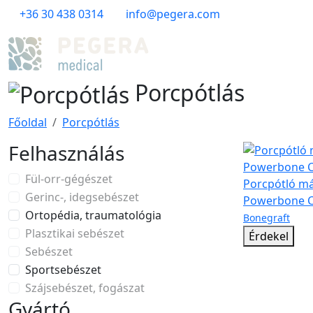
+36 30 438 0314
info@pegera.com
Porcpótlás
Főoldal
Porcpótlás
Felhasználás
Fül-orr-gégészet
Porcpótló mát
Gerinc-, idegsebészet
Powerbone C
Ortopédia, traumatológia
Bonegraft
Plasztikai sebészet
Érdekel
Sebészet
Sportsebészet
Szájsebészet, fogászat
Gyártó