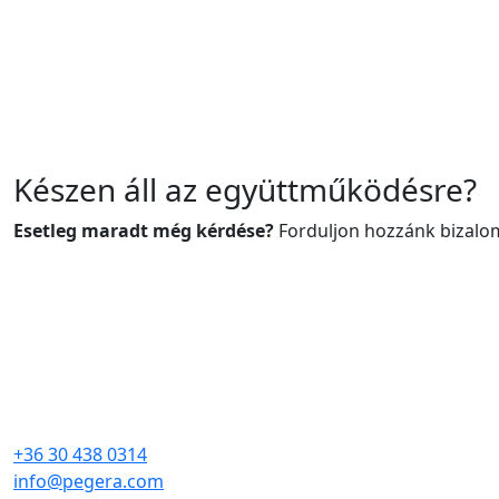
Készen áll az
együttműködésre
?
Esetleg maradt még kérdése?
Forduljon hozzánk bizalom
+36 30 438 0314
info@pegera.com