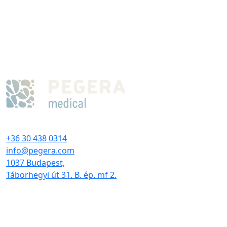
+36 30 438 0314
info@pegera.com
1037 Budapest,
Táborhegyi út 31. B. ép. mf 2.