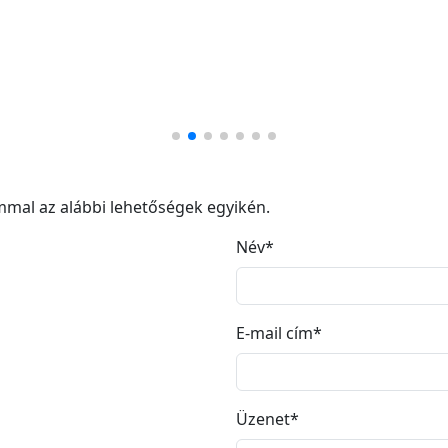
mal az alábbi lehetőségek egyikén.
Név*
E-mail cím*
Üzenet*