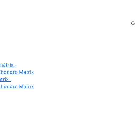
O
rix -
hondro Matrix