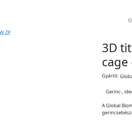
O
GW ZP
3D ti
cage
Gyártó:
Glob
Gerinc-, id
A Global Biom
gerincsebész