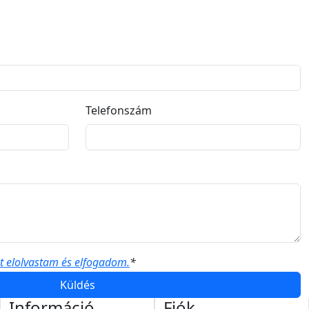
Telefonszám
ót elolvastam és elfogadom.
*
Küldés
Információ
Fiók