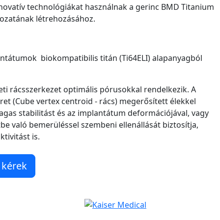
nnovatív technológiákat használnak a gerinc BMD Titanium
rozatának létrehozásához.
ntátumok biokompatibilis titán (Ti64ELI) alapanyagból
leti rácsszerkezet optimális pórusokkal rendelkezik. A
t (Cube vertex centroid - rács) megerősített élekkel
gas stabilitást és az implantátum deformációjával, vagy
tbe való bemerüléssel szembeni ellenállását biztosítja,
tivitást is.
 kérek