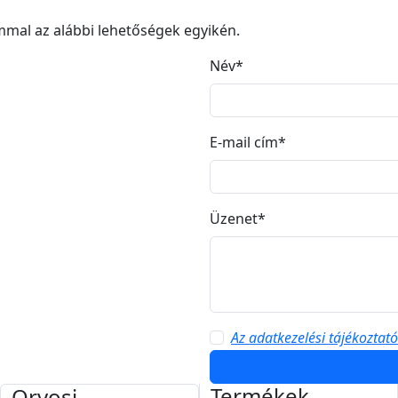
mal az alábbi lehetőségek egyikén.
Név*
E-mail cím*
Üzenet*
Az adatkezelési tájékoztat
Termékek
Orvosi