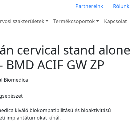
Partnereink
Rólunk
rvosi szakterületek
Termékcsoportok
Kapcsolat
tán cervical stand alone
 - BMD ACIF GW ZP
al Biomedica
egsebészet
edica kiváló biokompatibilitású és bioaktivitású
eti implantátumokat kínál.