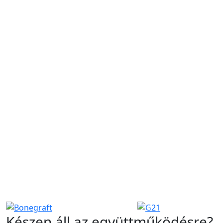
Készen áll az
együttműködésre
?