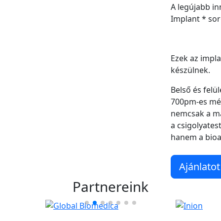
A legújabb i
Implant * so
Ezek az impla
készülnek.
Belső és felü
700pm-es mére
nemcsak a ma
a csigolyates
hanem a bioak
Ajánlatot
Partnereink