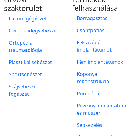
felhasználása
szakterület
Bőrragasztás
Fül-orr-gégészet
Csontpótlás
Gerinc-, idegsebészet
Felszívódó
Ortopédia,
implantátumok
traumatológia
Fém implantátumok
Plasztikai sebészet
Koponya
Sportsebészet
rekonstrukció
Szájsebészet,
Porcpótlás
fogászat
Revíziós implantátum
és műszer
Sebkezelés