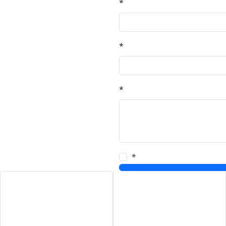
*
*
*
*